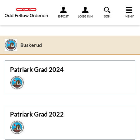
Link til innhold
E-POST
LOGG INN
SØK
MENY
Buskerud
Patriark Grad 2024
Patriark Grad 2022