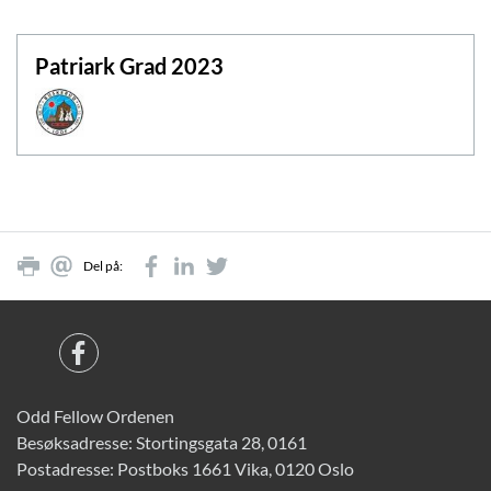
Patriark Grad 2023
Del på:
Odd Fellow Ordenen
Besøksadresse: Stortingsgata 28, 0161
Postadresse: Postboks 1661 Vika, 0120 Oslo