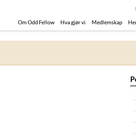
Om Odd Fellow
Hva gjør vi
Medlemskap
Her
P