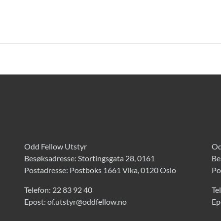
Odd Fellow Utstyr
Od
Besøksadresse: Stortingsgata 28, 0161
Be
Postadresse: Postboks 1661 Vika, 0120 Oslo
Po
Telefon:
22 83 92 40
Te
Epost:
of.utstyr@oddfellow.no
Ep