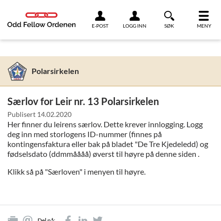
Link til innhold
E-POST
LOGG INN
SØK
MENY
Polarsirkelen
Særlov for Leir nr. 13 Polarsirkelen
Publisert
14.02.2020
Her finner du leirens særlov. Dette krever innlogging. Logg
deg inn med storlogens ID-nummer (finnes på
kontingensfaktura eller bak på bladet "De Tre Kjedeledd) og
fødselsdato (ddmmåååå) øverst til høyre på denne siden .
Klikk så på "Særloven" i menyen til høyre.
Del på: