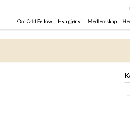
Om Odd Fellow
Hva gjør vi
Medlemskap
Her
K