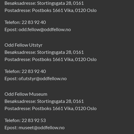
Besøksadresse: Stortingsgata 28, 0161
Postadresse: Postboks 1661 Vika, 0120 Oslo
Telefon:
22 83 92 40
Epost:
odd.fellow@oddfellow.no
Odd Fellow Utstyr
Besøksadresse: Stortingsgata 28, 0161
Postadresse: Postboks 1661 Vika, 0120 Oslo
Telefon:
22 83 92 40
Epost:
of.utstyr@oddfellow.no
Odd Fellow Museum
Besøksadresse: Stortingsgata 28, 0161
Postadresse: Postboks 1661 Vika, 0120 Oslo
Telefon:
22 83 92 53
Epost:
museet@oddfellow.no