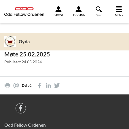
Link til innhold
E-POST
LOGG INN
SØK
MENY
Gyda
Møte 25.02.2025
Publisert
24.05.2024
Del på:
Odd Fellow Ordenen