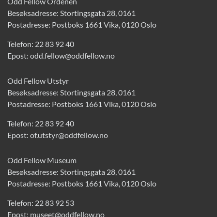
Odd Fellow Ordenen
Besøksadresse: Stortingsgata 28, 0161
Postadresse: Postboks 1661 Vika, 0120 Oslo
Telefon:
22 83 92 40
Epost:
odd.fellow@oddfellow.no
Odd Fellow Utstyr
Besøksadresse: Stortingsgata 28, 0161
Postadresse: Postboks 1661 Vika, 0120 Oslo
Telefon:
22 83 92 40
Epost:
of.utstyr@oddfellow.no
Odd Fellow Museum
Besøksadresse: Stortingsgata 28, 0161
Postadresse: Postboks 1661 Vika, 0120 Oslo
Telefon:
22 83 92 53
Epost:
museet@oddfellow.no