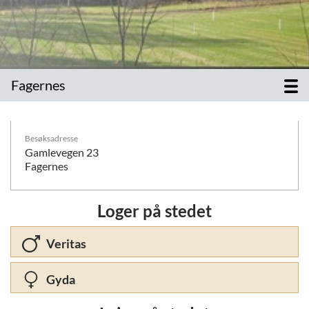
Fagernes
Besøksadresse
Gamlevegen 23
Fagernes
Loger på stedet
Veritas
Gyda