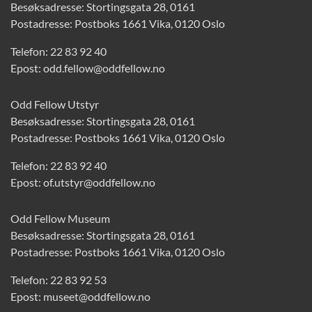
Besøksadresse: Stortingsgata 28, 0161
Postadresse: Postboks 1661 Vika, 0120 Oslo
Telefon:
22 83 92 40
Epost:
odd.fellow@oddfellow.no
Odd Fellow Utstyr
Besøksadresse: Stortingsgata 28, 0161
Postadresse: Postboks 1661 Vika, 0120 Oslo
Telefon:
22 83 92 40
Epost:
of.utstyr@oddfellow.no
Odd Fellow Museum
Besøksadresse: Stortingsgata 28, 0161
Postadresse: Postboks 1661 Vika, 0120 Oslo
Telefon:
22 83 92 53
Epost:
museet@oddfellow.no