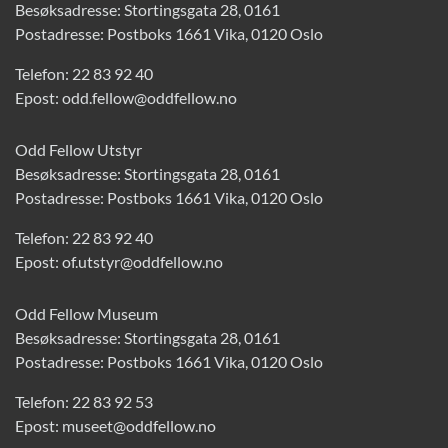
Besøksadresse: Stortingsgata 28, 0161
Postadresse: Postboks 1661 Vika, 0120 Oslo
Telefon:
22 83 92 40
Epost:
odd.fellow@oddfellow.no
Odd Fellow Utstyr
Besøksadresse: Stortingsgata 28, 0161
Postadresse: Postboks 1661 Vika, 0120 Oslo
Telefon:
22 83 92 40
Epost:
of.utstyr@oddfellow.no
Odd Fellow Museum
Besøksadresse: Stortingsgata 28, 0161
Postadresse: Postboks 1661 Vika, 0120 Oslo
Telefon:
22 83 92 53
Epost:
museet@oddfellow.no