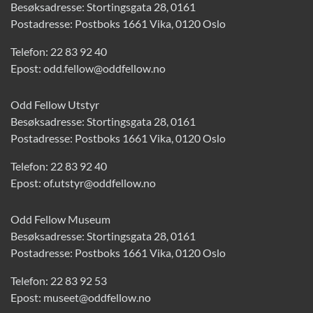
Besøksadresse: Stortingsgata 28, 0161
Postadresse: Postboks 1661 Vika, 0120 Oslo
Telefon:
22 83 92 40
Epost:
odd.fellow@oddfellow.no
Odd Fellow Utstyr
Besøksadresse: Stortingsgata 28, 0161
Postadresse: Postboks 1661 Vika, 0120 Oslo
Telefon:
22 83 92 40
Epost:
of.utstyr@oddfellow.no
Odd Fellow Museum
Besøksadresse: Stortingsgata 28, 0161
Postadresse: Postboks 1661 Vika, 0120 Oslo
Telefon:
22 83 92 53
Epost:
museet@oddfellow.no