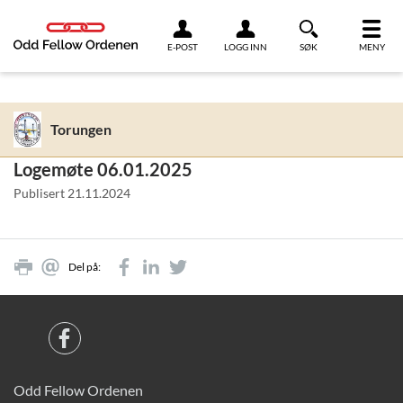
Link til innhold
E-POST
LOGG INN
SØK
MENY
Torungen
Logemøte 06.01.2025
Publisert
21.11.2024
Del på:
Odd Fellow Ordenen