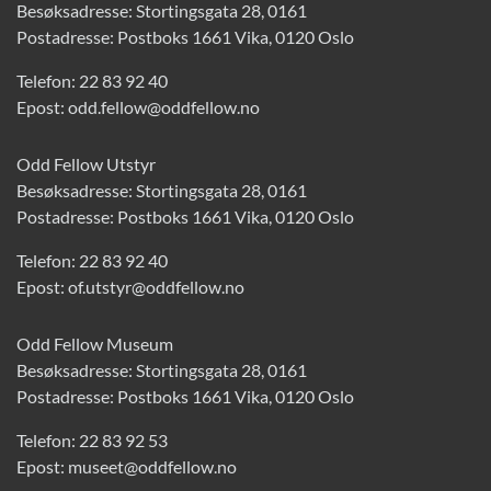
Besøksadresse: Stortingsgata 28, 0161
Postadresse: Postboks 1661 Vika, 0120 Oslo
Telefon:
22 83 92 40
Epost:
odd.fellow@oddfellow.no
Odd Fellow Utstyr
Besøksadresse: Stortingsgata 28, 0161
Postadresse: Postboks 1661 Vika, 0120 Oslo
Telefon:
22 83 92 40
Epost:
of.utstyr@oddfellow.no
Odd Fellow Museum
Besøksadresse: Stortingsgata 28, 0161
Postadresse: Postboks 1661 Vika, 0120 Oslo
Telefon:
22 83 92 53
Epost:
museet@oddfellow.no