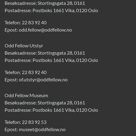
Besøksadresse: Stortingsgata 28, 0161
Postadresse: Postboks 1661 Vika, 0120 Oslo
Telefon:
22 83 92 40
Epost:
odd.fellow@oddfellow.no
Odd Fellow Utstyr
Besøksadresse: Stortingsgata 28, 0161
Postadresse: Postboks 1661 Vika, 0120 Oslo
Telefon:
22 83 92 40
Epost:
of.utstyr@oddfellow.no
Odd Fellow Museum
Besøksadresse: Stortingsgata 28, 0161
Postadresse: Postboks 1661 Vika, 0120 Oslo
Telefon:
22 83 92 53
Epost:
museet@oddfellow.no