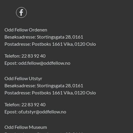
Odd Fellow Ordenen
Besøksadresse: Stortingsgata 28, 0161
Postadresse: Postboks 1661 Vika, 0120 Oslo
Telefon:
22 83 92 40
Epost:
odd.fellow@oddfellow.no
Odd Fellow Utstyr
Besøksadresse: Stortingsgata 28, 0161
Postadresse: Postboks 1661 Vika, 0120 Oslo
Telefon:
22 83 92 40
Epost:
of.utstyr@oddfellow.no
Odd Fellow Museum