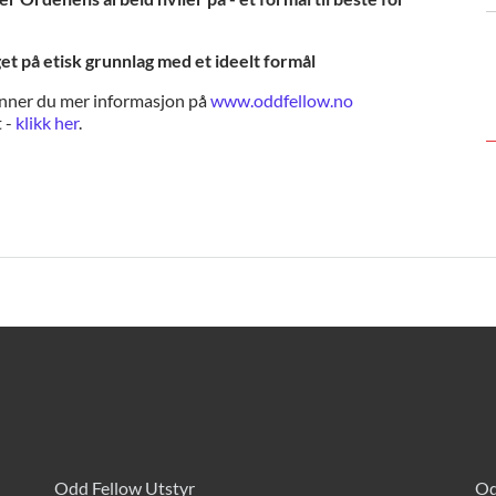
 på etisk grunnlag med et ideelt formål
nner du mer informasjon på
www.oddfellow.no
 -
klikk her
.
Odd Fellow Utstyr
Od