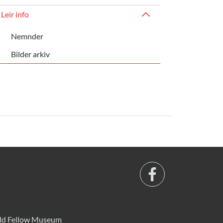
Leir info
Nemnder
Bilder arkiv
d Fellow Museum