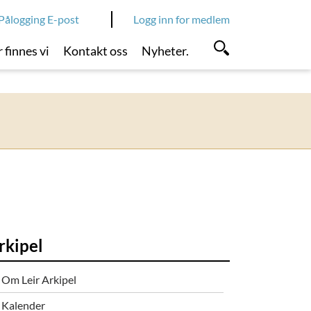
Pålogging E-post
Logg inn for medlem
 finnes vi
Kontakt oss
Nyheter.
rkipel
Om Leir Arkipel
Kalender