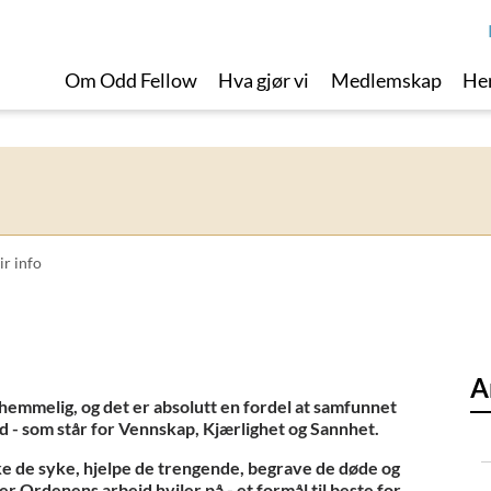
Om Odd Fellow
Hva gjør vi
Medlemskap
Her
ir info
A
emmelig, og det er absolutt en fordel at samfunnet
d - som står for Vennskap, Kjærlighet og Sannhet.
e de syke, hjelpe de trengende, begrave de døde og
r Ordenens arbeid hviler på - et formål til beste for