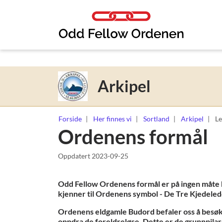
Link til innhold
Arkipel
Forside
Her finnes vi
Sortland
Arkipel
Le
Ordenens formål
Oppdatert
2023-09-25
Odd Fellow Ordenens formål er på ingen måte h
kjenner til Ordenens symbol - De Tre Kjedeled
Ordenens eldgamle Budord befaler oss å besøk
oppdra de foreldreløse. Dette er de grunnpilare