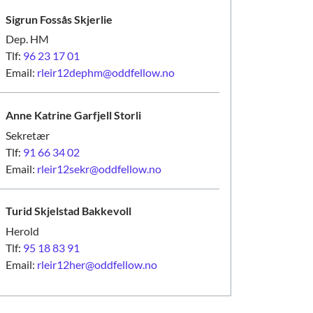
Sigrun Fossås
Skjerlie
Dep. HM
Tlf:
96 23 17 01
Email:
rleir12dephm@oddfellow.no
Anne Katrine Garfjell
Storli
Sekretær
Tlf:
91 66 34 02
Email:
rleir12sekr@oddfellow.no
Turid Skjelstad
Bakkevoll
Herold
Tlf:
95 18 83 91
Email:
rleir12her@oddfellow.no