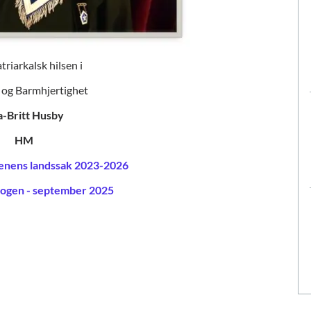
riarkalsk hilsen i
 og Barmhjertighet
a-Britt Husby
HM
enens landssak 2023-2026
logen -
september 2025