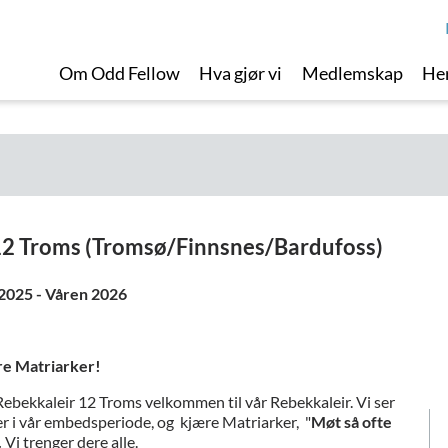
Om Odd Fellow
Hva gjør vi
Medlemskap
Her
 12 Troms (Tromsø/Finnsnes/Bardufoss)
2025 - Våren 2026
e Matriarker!
ebekkaleir 12 Troms velkommen til vår Rebekkaleir. Vi ser
ger i vår embedsperiode, og kjære Matriarker, "
Møt så ofte
.
Vi trenger dere alle.