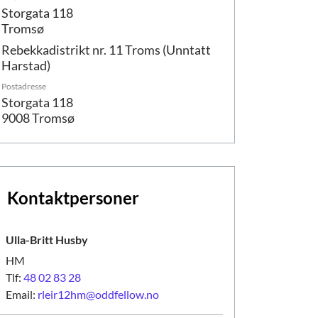
Storgata 118
Tromsø
Rebekkadistrikt nr. 11 Troms (Unntatt
Harstad)
Postadresse
Storgata 118
9008 Tromsø
Kontaktpersoner
Ulla-Britt
Husby
HM
Tlf:
48 02 83 28
Email:
rleir12hm@oddfellow.no