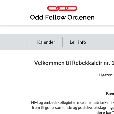
Link til innhold
Kalender
Leir info
Velkommen til Rebekkaleir nr.
Høsten 
Kjær
HM og embedskollegiet ønske alle matriarker i R
frem til gode, samlende og positive leirslagnin
dere kan"