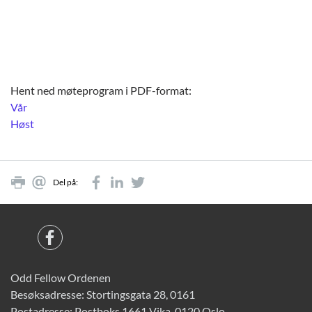
Hent ned møteprogram i PDF-format:
Vår
Høst
Del på:
Odd Fellow Ordenen
Besøksadresse: Stortingsgata 28, 0161
Postadresse: Postboks 1661 Vika, 0120 Oslo