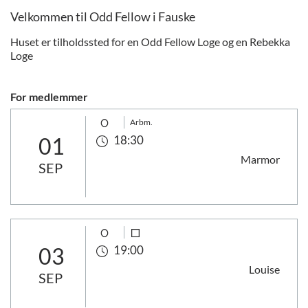
Velkommen til Odd Fellow i Fauske
Huset er tilholdssted for en Odd Fellow Loge og en Rebekka
Loge
For medlemmer
Arbm.
01
18:30
Marmor
SEP
03
19:00
Louise
SEP