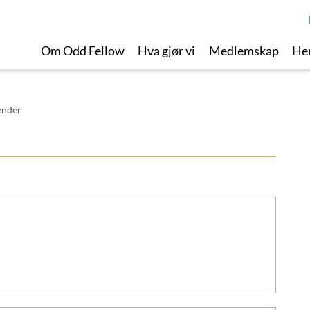
Om Odd Fellow
Hva gjør vi
Medlemskap
Her
ender