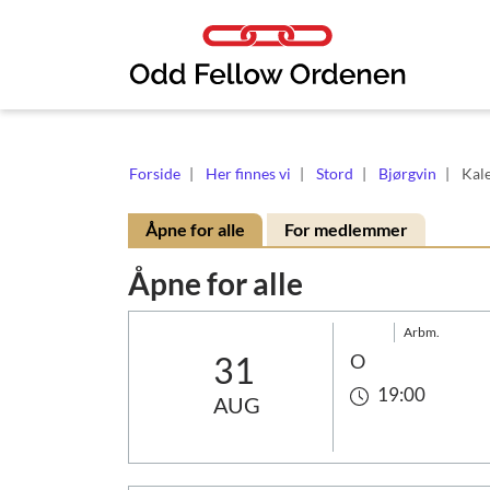
Link til innhold
Forside
Her finnes vi
Stord
Bjørgvin
Kal
Åpne for alle
For medlemmer
Åpne for alle
Arbm.
31
O
19:00
AUG