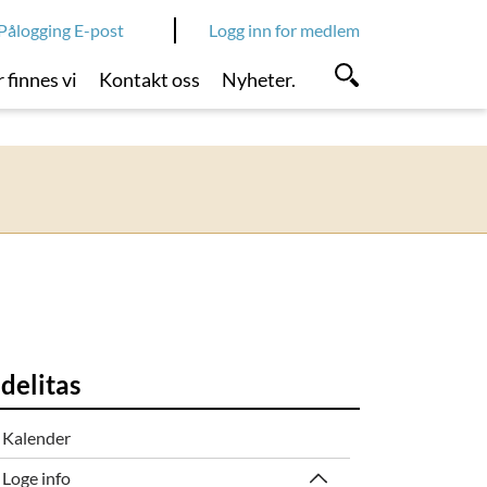
Pålogging E-post
Logg inn for medlem
 finnes vi
Kontakt oss
Nyheter.
idelitas
Kalender
Loge info