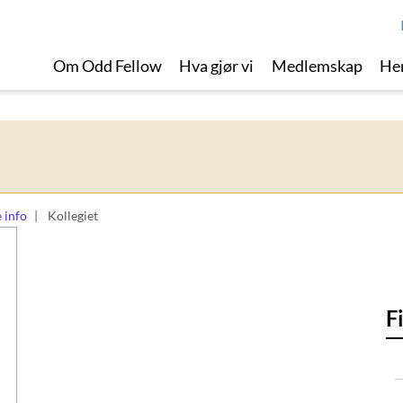
Om Odd Fellow
Hva gjør vi
Medlemskap
Her
 info
Kollegiet
F