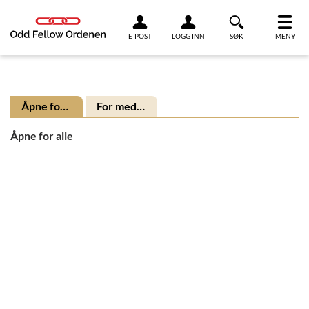
Link til innhold
E-POST
LOGG INN
SØK
MENY
Åpne for alle
For medlemmer
Åpne for alle