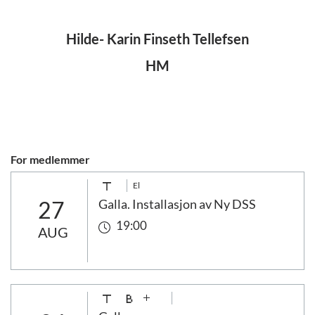
Hilde- Karin Finseth Tellefsen
HM
For medlemmer
El
27
Galla. Installasjon av Ny DSS
19:00
AUG