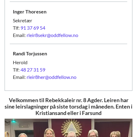
Inger
Thoresen
Sekretær
Tlf:
91 37 69 54
Email:
rleir8sekr@oddfellow.no
Randi
Torjussen
Herold
Tlf:
48 27 31 59
Email:
rleir8her@oddfellow.no
Velkommen til Rebekkaleir nr. 8 Agder. Leiren har
sine leirslagninger på siste torsdag i måneden. Enten i
Kristiansand eller i Farsund