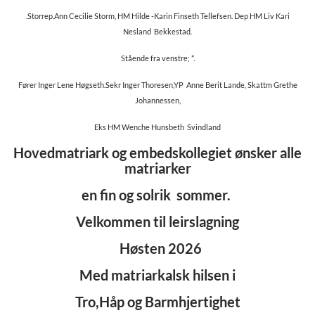
.Storrep.Ann Cecilie Storm, HM Hilde -Karin Finseth Tellefsen. Dep HM Liv Kari
Nesland Bekkestad.
Stående fra venstre; *.
Fører Inger Lene Høgseth.Sekr Inger Thoresen,YP Anne Berit Lande, Skattm Grethe
Johannessen,
Eks HM Wenche Hunsbeth Svindland
Hovedmatriark og embedskollegiet ønsker alle
matriarker
en fin og solrik sommer.
Velkommen til leirslagning
Høsten 2026
Med matriarkalsk hilsen i
Tro,Håp og Barmhjertighet