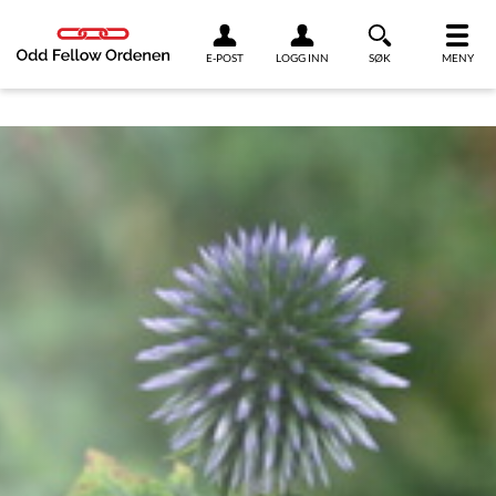
Link til innhold
E-POST
LOGG INN
SØK
MENY