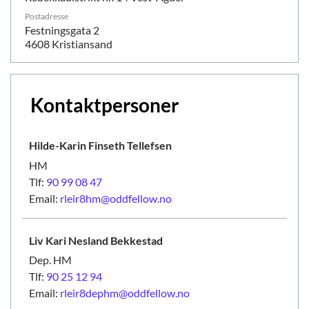
Postadresse
Festningsgata 2
4608 Kristiansand
Kontaktpersoner
Hilde-Karin Finseth
Tellefsen
HM
Tlf:
90 99 08 47
Email:
rleir8hm@oddfellow.no
Liv Kari Nesland
Bekkestad
Dep. HM
Tlf:
90 25 12 94
Email:
rleir8dephm@oddfellow.no