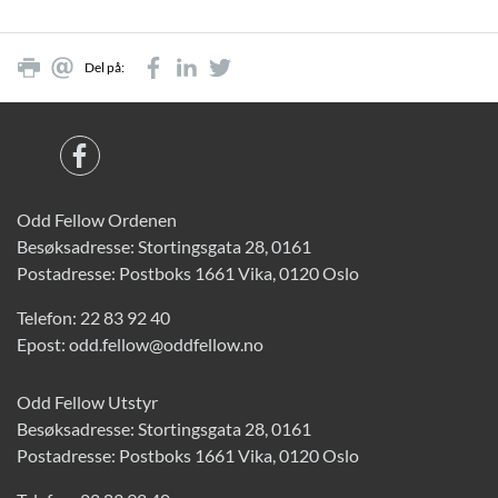
Del på:
Odd Fellow Ordenen
Besøksadresse: Stortingsgata 28, 0161
Postadresse: Postboks 1661 Vika, 0120 Oslo
Telefon:
22 83 92 40
Epost:
odd.fellow@oddfellow.no
Odd Fellow Utstyr
Besøksadresse: Stortingsgata 28, 0161
Postadresse: Postboks 1661 Vika, 0120 Oslo