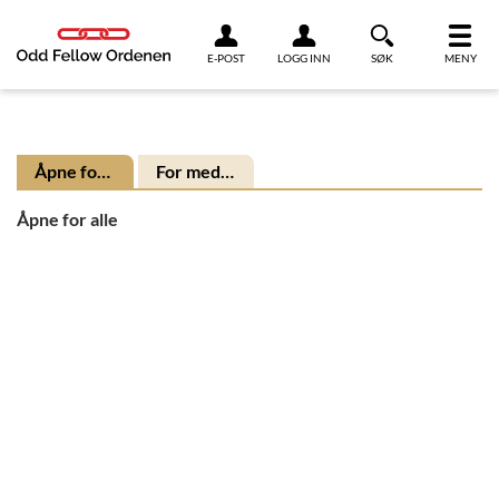
Link til innhold
E-POST
LOGG INN
SØK
MENY
Åpne for alle
For medlemmer
Åpne for alle