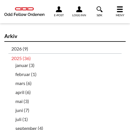
Link til innhold
E-POST
LOGG INN
SØK
MENY
Arkiv
2026 (9)
2025 (36)
januar (3)
februar (1)
mars (6)
april (6)
mai (3)
juni (7)
juli (1)
september (4)