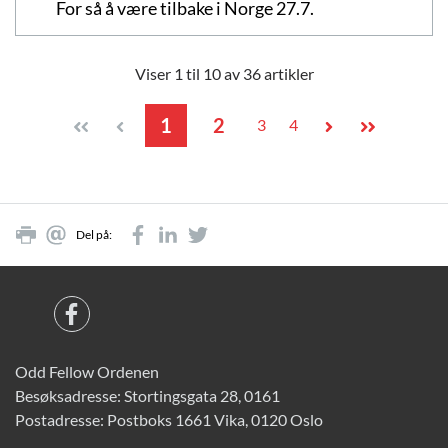
For så å være tilbake i Norge 27.7.
Viser 1 til 10 av 36 artikler
1
2
3
4
Del på:
Odd Fellow Ordenen
Besøksadresse: Stortingsgata 28, 0161
Postadresse: Postboks 1661 Vika, 0120 Oslo