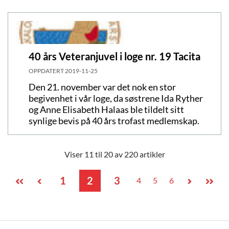
40 års Veteranjuvel i loge nr. 19 Tacita
OPPDATERT
2019-11-25
Den 21. november var det nok en stor
begivenhet i vår loge, da søstrene Ida Ryther
og Anne Elisabeth Halaas ble tildelt sitt
synlige bevis på 40 års trofast medlemskap.
Viser 11 til 20 av 220 artikler
1
2
3
4
5
6