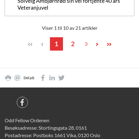
Solveig Ambjørnrød sin vel fortjente 40 års
Veteranjuvel
Viser 1 til 10 av 21 artikler
1
2
3
Del på:
Odd Fellow Ordenen
Besøksadresse: Stortingsgata 28, 0161
Postadresse: Postboks 1661 Vika, 0120 Oslo