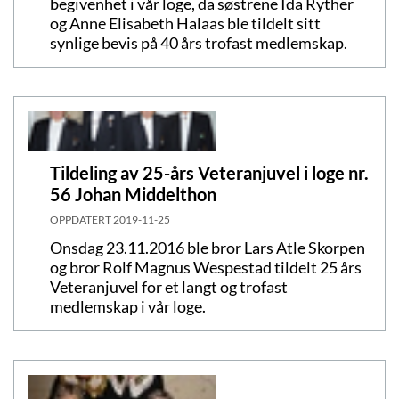
begivenhet i vår loge, da søstrene Ida Ryther
og Anne Elisabeth Halaas ble tildelt sitt
synlige bevis på 40 års trofast medlemskap.
Tildeling av 25-års Veteranjuvel i loge nr.
56 Johan Middelthon
OPPDATERT
2019-11-25
Onsdag 23.11.2016 ble bror Lars Atle Skorpen
og bror Rolf Magnus Wespestad tildelt 25 års
Veteranjuvel for et langt og trofast
medlemskap i vår loge.