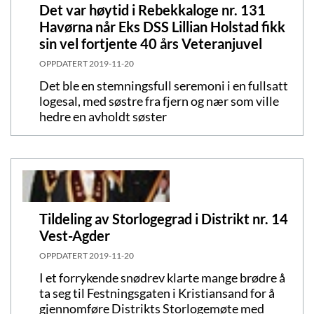
Det var høytid i Rebekkaloge nr. 131
Havørna når Eks DSS Lillian Holstad fikk
sin vel fortjente 40 års Veteranjuvel
OPPDATERT
2019-11-20
Det ble en stemningsfull seremoni i en fullsatt
logesal, med søstre fra fjern og nær som ville
hedre en avholdt søster
Tildeling av Storlogegrad i Distrikt nr. 14
Vest-Agder
OPPDATERT
2019-11-20
I et forrykende snødrev klarte mange brødre å
ta seg til Festningsgaten i Kristiansand for å
gjennomføre Distrikts Storlogemøte med