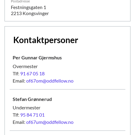
Postadresse
Festningsgaten 1
2213 Kongsvinger
Kontaktpersoner
Per Gunnar
Gjermshus
Overmester
Tlf:
91 67 05 18
Email:
of67om@oddfellow.no
Stefan
Grønnerud
Undermester
Tlf:
95 84 71 01
Email:
of67um@oddfellow.no