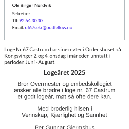
Ole Birger
Nordvik
Sekretær
Tlf:
92 64 30 30
Email:
of67sekr@oddfellow.no
Loge Nr 67 Castrum har sine møter i Ordenshuset på
Kongsvinger 2. og 4. onsdag i måneden unntatt i
perioden Juni - August.
Logeåret 2025
Bror Overmester og embedskollegiet
ønsker alle brødre i loge nr. 67 Castrum
et godt logeår, møt så ofte dere kan.
Med broderlig hilsen i
Vennskap, Kjærlighet og Sannhet
Per Gunnar Gjermshus