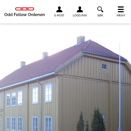
Link til innhold
E-POST
LOGG INN
SØK
MENY