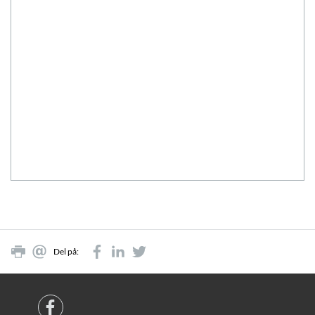
Del på: