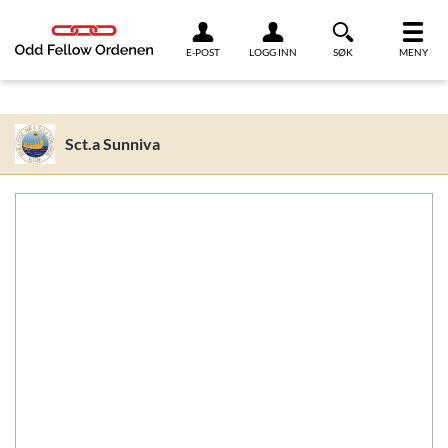
Link til innhold
E-POST
LOGG INN
SØK
MENY
Sct.a Sunniva