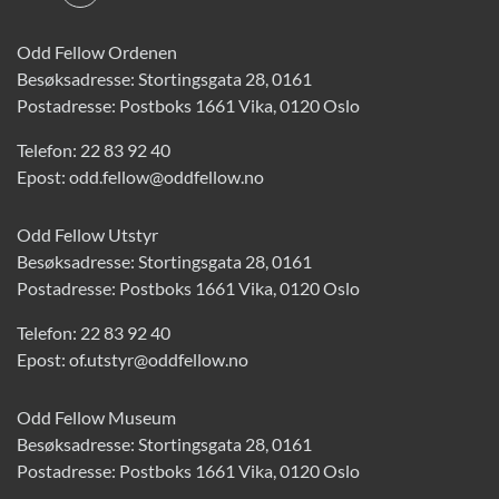
Odd Fellow Ordenen
Besøksadresse: Stortingsgata 28, 0161
Postadresse: Postboks 1661 Vika, 0120 Oslo
Telefon:
22 83 92 40
Epost:
odd.fellow@oddfellow.no
Odd Fellow Utstyr
Besøksadresse: Stortingsgata 28, 0161
Postadresse: Postboks 1661 Vika, 0120 Oslo
Telefon:
22 83 92 40
Epost:
of.utstyr@oddfellow.no
Odd Fellow Museum
Besøksadresse: Stortingsgata 28, 0161
Postadresse: Postboks 1661 Vika, 0120 Oslo