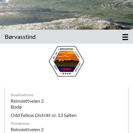
Børvasstind
Besøksadresse
Reinslettveien 2
Bodø
Odd Fellow Distrikt nr. 13 Salten
Postadresse
Reinslettveien 2