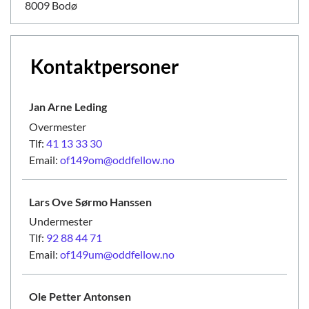
8009 Bodø
Kontaktpersoner
Jan Arne
Leding
Overmester
Tlf:
41 13 33 30
Email:
of149om@oddfellow.no
Lars Ove Sørmo
Hanssen
Undermester
Tlf:
92 88 44 71
Email:
of149um@oddfellow.no
Ole Petter
Antonsen