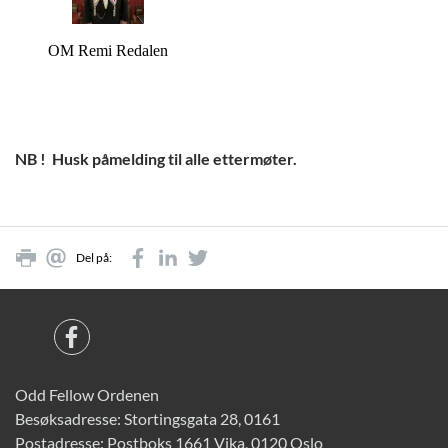
OM Remi Redalen
NB ! Husk påmelding til alle ettermøter.
Del på:
Odd Fellow Ordenen
Besøksadresse: Stortingsgata 28, 0161
Postadresse: Postboks 1661 Vika, 0120 Oslo