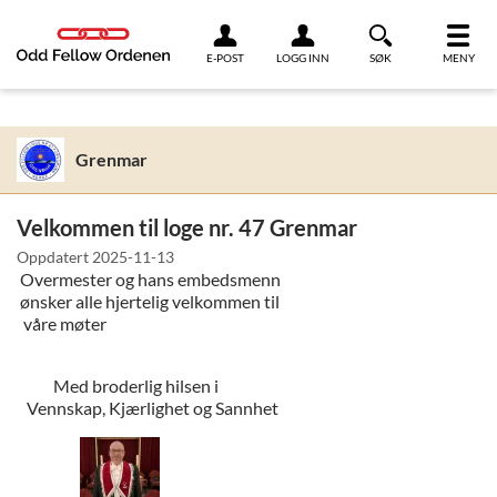
Link til innhold
E-POST
LOGG INN
SØK
MENY
Grenmar
Velkommen til loge nr. 47 Grenmar
Oppdatert
2025-11-13
Overmester og hans embedsmenn
ønsker alle hjertelig velkommen til
våre møter
Med broderlig hilsen i
Vennskap, Kjærlighet og Sannhet