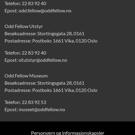
Telefon:
22 83 92 40
Epost:
odd.fellow@oddfellow.no
Odd Fellow Utstyr
Besøksadresse: Stortingsgata 28, 0161
Postadresse: Postboks 1661 Vika, 0120 Oslo
Telefon:
22 83 92 40
Epost:
of.utstyr@oddfellow.no
Odd Fellow Museum
Besøksadresse: Stortingsgata 28, 0161
Postadresse: Postboks 1661 Vika, 0120 Oslo
Telefon:
22 83 92 53
Epost:
museet@oddfellow.no
Personvern og informasjonskapsler