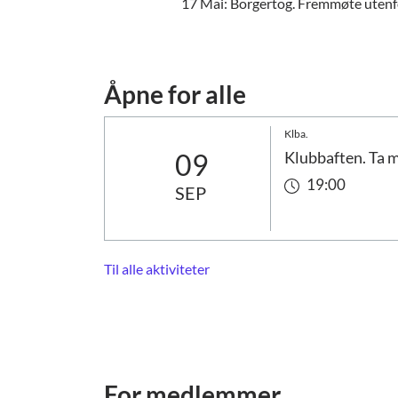
17 Mai: Borgertog. Fremmøte utenf
Åpne for alle
Klba.
09
Klubbaften. Ta 
19:00
SEP
Til alle aktiviteter
For medlemmer