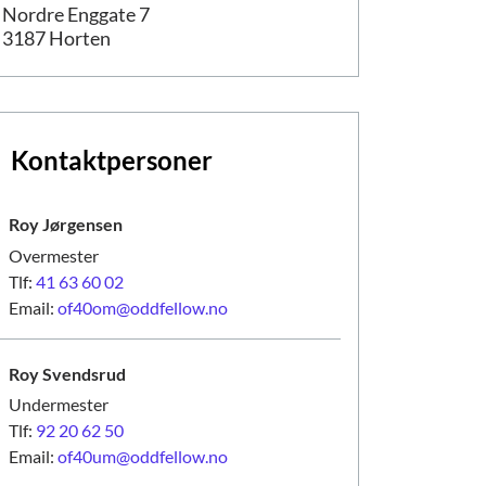
Nordre Enggate 7
3187 Horten
Kontaktpersoner
Roy
Jørgensen
Overmester
Tlf:
41 63 60 02
Email:
of40om@oddfellow.no
Roy
Svendsrud
Undermester
Tlf:
92 20 62 50
Email:
of40um@oddfellow.no