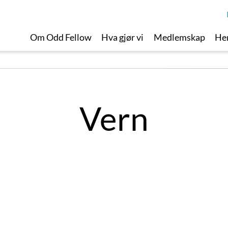
Om Odd Fellow
Hva gjør vi
Medlemskap
Her
Vern