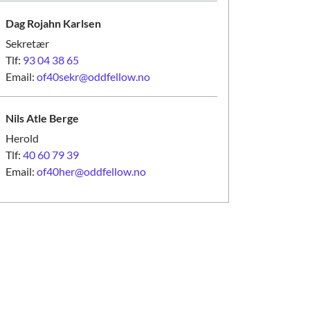
Dag Rojahn
Karlsen
Sekretær
Tlf:
93 04 38 65
Email:
of40sekr@oddfellow.no
Nils Atle
Berge
Herold
Tlf:
40 60 79 39
Email:
of40her@oddfellow.no