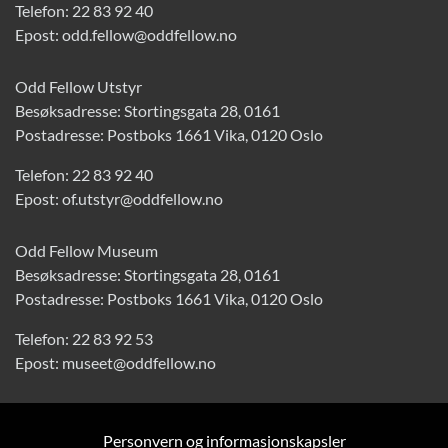
Telefon:
22 83 92 40
Epost:
odd.fellow@oddfellow.no
Odd Fellow Utstyr
Besøksadresse: Stortingsgata 28, 0161
Postadresse: Postboks 1661 Vika, 0120 Oslo
Telefon:
22 83 92 40
Epost:
of.utstyr@oddfellow.no
Odd Fellow Museum
Besøksadresse: Stortingsgata 28, 0161
Postadresse: Postboks 1661 Vika, 0120 Oslo
Telefon:
22 83 92 53
Epost:
museet@oddfellow.no
Personvern og informasjonskapsler