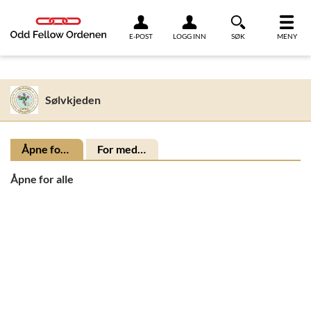
Link til innhold
E-POST
LOGG INN
SØK
MENY
Sølvkjeden
Åpne for alle
For medlemmer
Åpne for alle