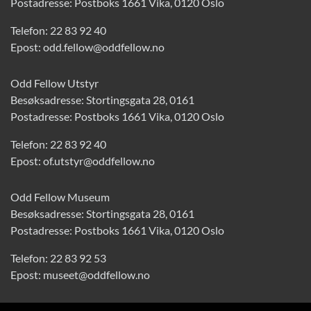
Postadresse: Postboks 1661 Vika, 0120 Oslo
Telefon:
22 83 92 40
Epost:
odd.fellow@oddfellow.no
Odd Fellow Utstyr
Besøksadresse: Stortingsgata 28, 0161
Postadresse: Postboks 1661 Vika, 0120 Oslo
Telefon:
22 83 92 40
Epost:
of.utstyr@oddfellow.no
Odd Fellow Museum
Besøksadresse: Stortingsgata 28, 0161
Postadresse: Postboks 1661 Vika, 0120 Oslo
Telefon:
22 83 92 53
Epost:
museet@oddfellow.no