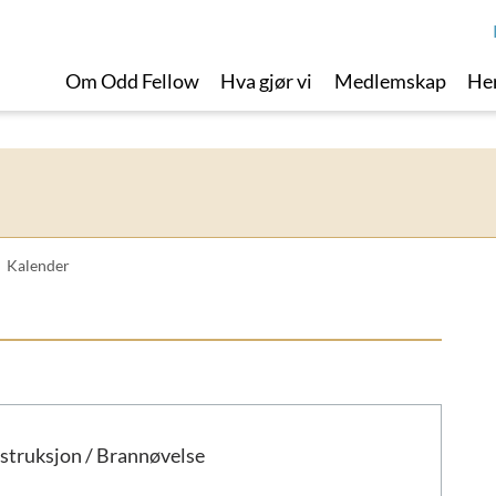
Om Odd Fellow
Hva gjør vi
Medlemskap
Her
Kalender
struksjon / Brannøvelse