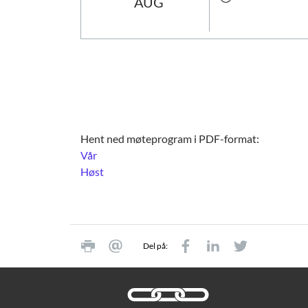
AUG
Hent ned møteprogram i PDF-format:
Vår
Høst
Del på: