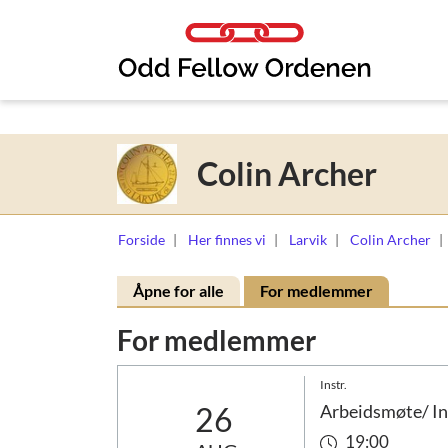
Link til innhold
Colin Archer
Forside
Her finnes vi
Larvik
Colin Archer
Åpne for alle
For medlemmer
For medlemmer
Instr.
26
Arbeidsmøte/ In
19:00