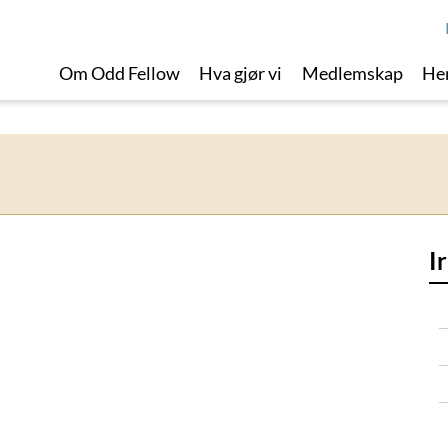
Om Odd Fellow
Hva gjør vi
Medlemskap
Her
Ir