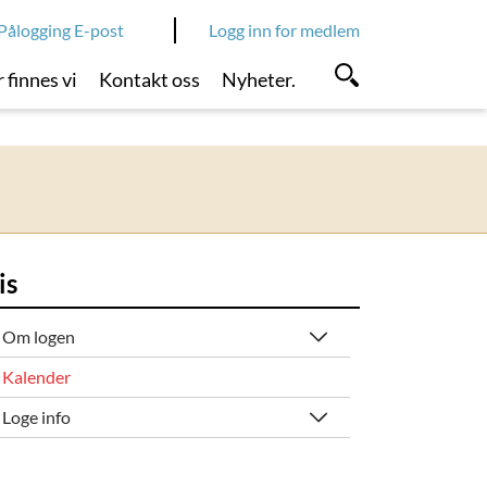
Pålogging E-post
Logg inn for medlem
 finnes vi
Kontakt oss
Nyheter.
is
Om logen
Kalender
Loge info