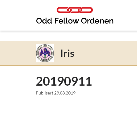
Link til innhold
Iris
20190911
Publisert
29.08.2019