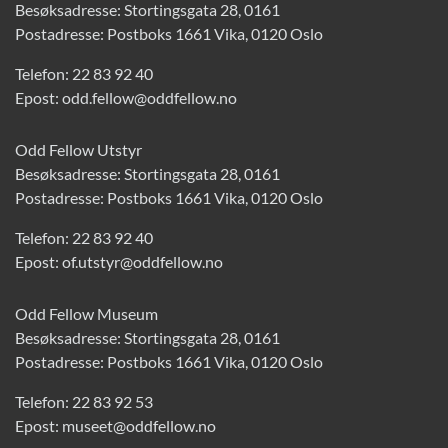
Besøksadresse: Stortingsgata 28, 0161
Postadresse: Postboks 1661 Vika, 0120 Oslo
Telefon:
22 83 92 40
Epost:
odd.fellow@oddfellow.no
Odd Fellow Utstyr
Besøksadresse: Stortingsgata 28, 0161
Postadresse: Postboks 1661 Vika, 0120 Oslo
Telefon:
22 83 92 40
Epost:
of.utstyr@oddfellow.no
Odd Fellow Museum
Besøksadresse: Stortingsgata 28, 0161
Postadresse: Postboks 1661 Vika, 0120 Oslo
Telefon:
22 83 92 53
Epost:
museet@oddfellow.no