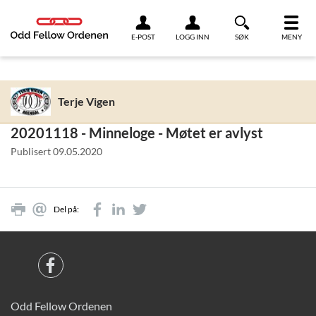
Link til innhold
E-POST
LOGG INN
SØK
MENY
Terje Vigen
20201118 - Minneloge - Møtet er avlyst
Publisert
09.05.2020
Del på:
Odd Fellow Ordenen