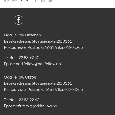
Odd Fellow Ordenen
Besøksadresse: Stortingsgata 28, 0161
Postadresse: Postboks 1661 Vika, 0120 Oslo
Telefon:
22 83 92 40
Epost:
odd.fellow@oddfellow.no
Odd Fellow Utstyr
Besøksadresse: Stortingsgata 28, 0161
Postadresse: Postboks 1661 Vika, 0120 Oslo
Telefon:
22 83 92 40
Epost:
of.utstyr@oddfellow.no