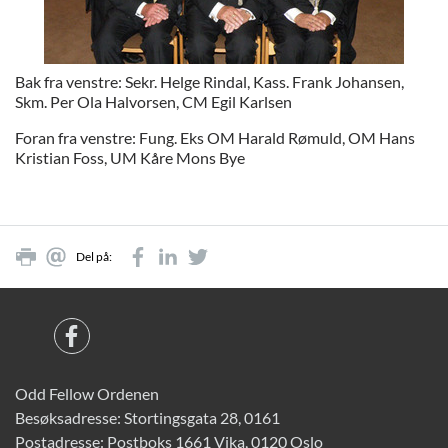
Bak fra venstre: Sekr. Helge Rindal, Kass. Frank Johansen,
Skm. Per Ola Halvorsen, CM Egil Karlsen
Foran fra venstre: Fung. Eks OM Harald Rømuld, OM Hans
Kristian Foss, UM Kåre Mons Bye
Del på:
Odd Fellow Ordenen
Besøksadresse: Stortingsgata 28, 0161
Postadresse: Postboks 1661 Vika, 0120 Oslo