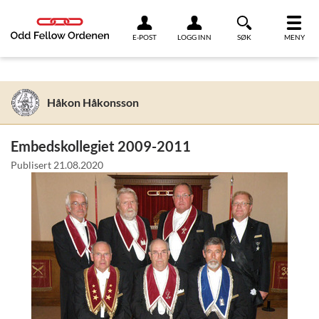
Link til innhold
E-POST
LOGG INN
SØK
MENY
Håkon Håkonsson
Embedskollegiet 2009-2011
Publisert
21.08.2020