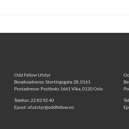
Odd Fellow Utstyr
Od
Besøksadresse: Stortingsgata 28, 0161
Be
Postadresse: Postboks 1661 Vika, 0120 Oslo
Po
Telefon:
22 83 92 40
Te
Epost:
of.utstyr@oddfellow.no
Ep