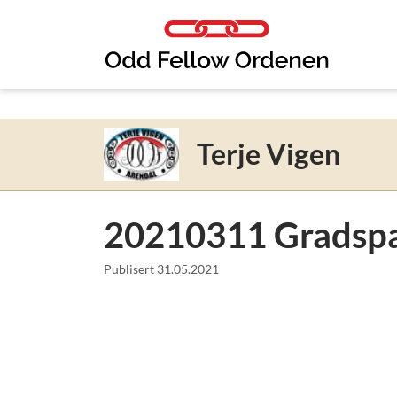
Link til innhold
Terje Vigen
20210311 Gradspa
Publisert
31.05.2021