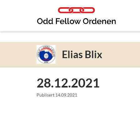
Link til innhold
Elias Blix
28.12.2021
Publisert
14.09.2021