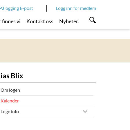
Pålogging E-post
Logg inn for medlem
 finnes vi
Kontakt oss
Nyheter.
lias Blix
Om logen
Kalender
Loge info