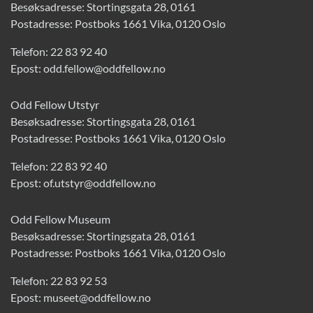
Besøksadresse: Stortingsgata 28, 0161
Postadresse: Postboks 1661 Vika, 0120 Oslo
Telefon:
22 83 92 40
Epost:
odd.fellow@oddfellow.no
Odd Fellow Utstyr
Besøksadresse: Stortingsgata 28, 0161
Postadresse: Postboks 1661 Vika, 0120 Oslo
Telefon:
22 83 92 40
Epost:
of.utstyr@oddfellow.no
Odd Fellow Museum
Besøksadresse: Stortingsgata 28, 0161
Postadresse: Postboks 1661 Vika, 0120 Oslo
Telefon:
22 83 92 53
Epost:
museet@oddfellow.no