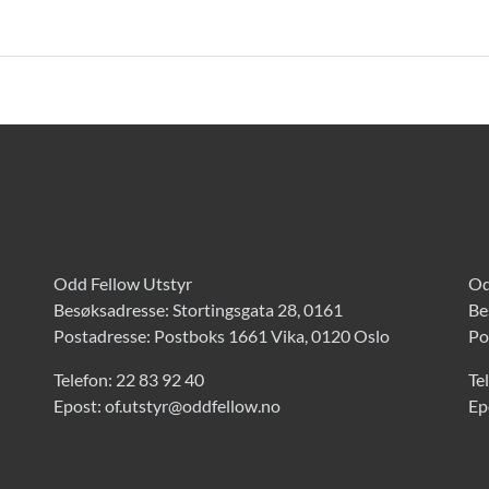
Odd Fellow Utstyr
Od
Besøksadresse: Stortingsgata 28, 0161
Be
Postadresse: Postboks 1661 Vika, 0120 Oslo
Po
Telefon:
22 83 92 40
Te
Epost:
of.utstyr@oddfellow.no
Ep