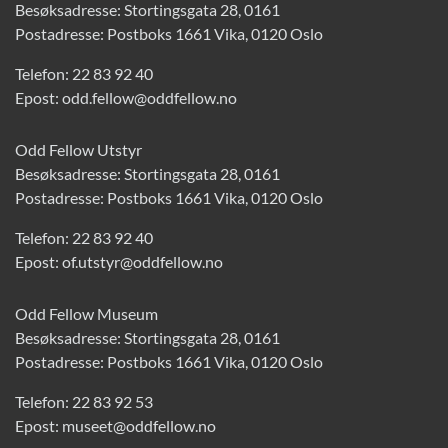
Besøksadresse: Stortingsgata 28, 0161
Postadresse: Postboks 1661 Vika, 0120 Oslo
Telefon:
22 83 92 40
Epost:
odd.fellow@oddfellow.no
Odd Fellow Utstyr
Besøksadresse: Stortingsgata 28, 0161
Postadresse: Postboks 1661 Vika, 0120 Oslo
Telefon:
22 83 92 40
Epost:
of.utstyr@oddfellow.no
Odd Fellow Museum
Besøksadresse: Stortingsgata 28, 0161
Postadresse: Postboks 1661 Vika, 0120 Oslo
Telefon:
22 83 92 53
Epost:
museet@oddfellow.no