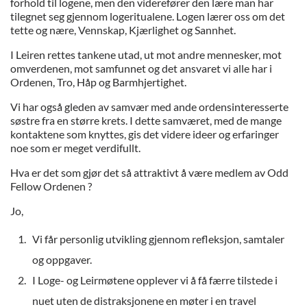
forhold til logene, men den viderefører den lære man har
tilegnet seg gjennom logeritualene. Logen lærer oss om det
tette og nære, Vennskap, Kjærlighet og Sannhet.
I Leiren rettes tankene utad, ut mot andre mennesker, mot
omverdenen, mot samfunnet og det ansvaret vi alle har i
Ordenen, Tro, Håp og Barmhjertighet.
Vi har også gleden av samvær med ande ordensinteresserte
søstre fra en større krets. I dette samværet, med de mange
kontaktene som knyttes, gis det videre ideer og erfaringer
noe som er meget verdifullt.
Hva er det som gjør det så attraktivt å være medlem av Odd
Fellow Ordenen ?
Jo,
Vi får personlig utvikling gjennom refleksjon, samtaler
og oppgaver.
I Loge- og Leirmøtene opplever vi å få færre tilstede i
nuet uten de distraksjonene en møter i en travel