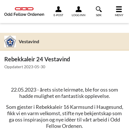
Link til innhold
E-POST
LOGG INN
SØK
MENY
Vestavind
Rebekkaleir 24 Vestavind
Oppdatert
2023-05-30
22.05.2023 - årets siste leirmøte, ble for oss som
hadde mulighet en fantastisk opplevelse.
Som gjester i Rebekkaleir 16 Karmsund i Haugesund,
fikk vi en varm velkomst, stifte nye bekjentskap som
ga oss inspirasjon og nye idèer til vårt arbeid i Odd
Fellow Ordenen.