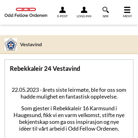
Link til innhold
E-POST
LOGG INN
SØK
MENY
Vestavind
Rebekkaleir 24 Vestavind
22.05.2023 - årets siste leirmøte, ble for oss som
hadde mulighet en fantastisk opplevelse.
Som gjester i Rebekkaleir 16 Karmsund i
Haugesund, fikk vi en varm velkomst, stifte nye
bekjentskap som ga oss inspirasjon og nye
idèer til vårt arbeid i Odd Fellow Ordenen.