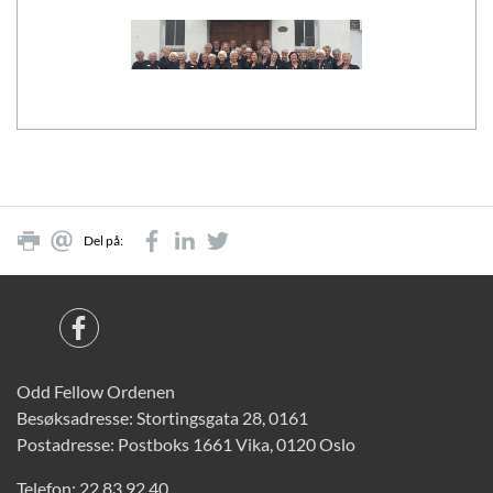
Del på:
Odd Fellow Ordenen
Besøksadresse: Stortingsgata 28, 0161
Postadresse: Postboks 1661 Vika, 0120 Oslo
Telefon:
22 83 92 40