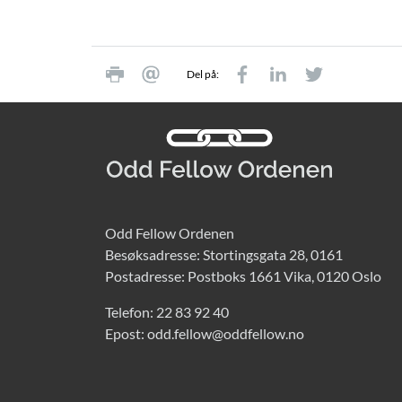
Del på:
Odd Fellow Ordenen
Besøksadresse: Stortingsgata 28, 0161
Postadresse: Postboks 1661 Vika, 0120 Oslo
Telefon:
22 83 92 40
Epost:
odd.fellow@oddfellow.no