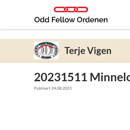
Link til innhold
Terje Vigen
20231511 Minnel
Publisert
24.08.2023