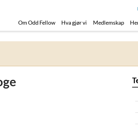
Om Odd Fellow
Hva gjør vi
Medlemskap
Her
oge
T