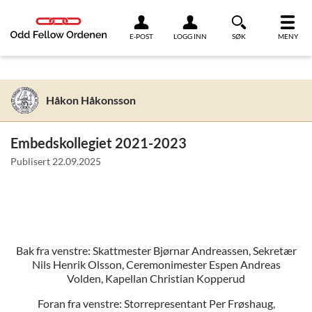
Link til innhold
E-POST
LOGG INN
SØK
MENY
Håkon Håkonsson
Embedskollegiet 2021-2023
Publisert
22.09.2025
Bak fra venstre: Skattmester Bjørnar Andreassen, Sekretær
Nils Henrik Olsson, Ceremonimester Espen Andreas
Volden, Kapellan Christian Kopperud
Foran fra venstre: Storrepresentant Per Frøshaug,