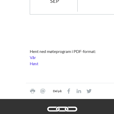
SEP
Hent ned møteprogram i PDF-format:
Vår
Høst
Del på: