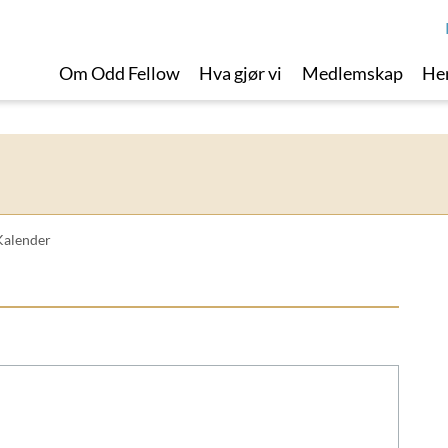
Om Odd Fellow
Hva gjør vi
Medlemskap
Her
Kalender