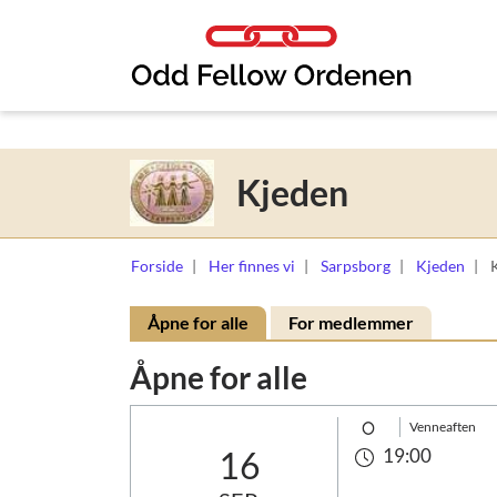
Link til innhold
Kjeden
Forside
Her finnes vi
Sarpsborg
Kjeden
Åpne for alle
For medlemmer
Åpne for alle
Venneaften
16
19:00